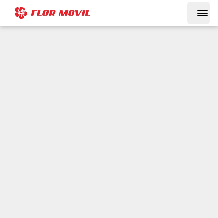
Política de
Privacidad
Infórmate sobre cómo protegemos tus datos
personales y tu privacidad.
Última actualización: 13 de Enero del 2025
Introducción
En
Flor Movil
(denominada de ahora en adelante